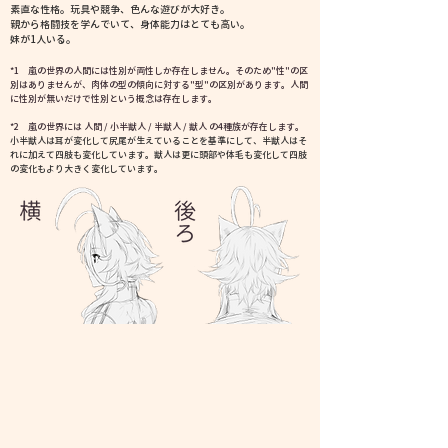
素直な性格。玩具や競争、色んな遊びが大好き。
親から格闘技を学んでいて、身体能力はとても高い。
​妹が1人いる。
*1 嵐の世界の人間には性別が両性しか存在しません。
そのため"性"の区
別はありませんが、肉体の型の傾向
に対する"型"の区別があります。
人間
に性別が無いだけで性別という概念は存在します。
*2 嵐の世界には 人間 / 小半獣人 /
半獣人 / 獣人 の4種族が存在します。
小半獣人は耳が変化して尻尾が生えていることを基準にして、半獣人はそ
れに加えて四肢も変化しています。獣人は更に頭部や体毛も変化して四肢
の変化もより大きく変化しています。