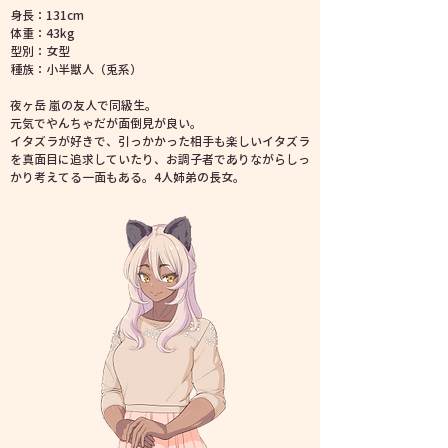
身長：131cm
体重：43kg
型別
：女型
種族
：小半獣人（兎系）
夜ヶ岳 嵐の友人で同級生。
元気でやんちゃだが面倒見が良い。
イタズラが好きで、引っかかった相手も楽しいイタズラ
を真面目に追求していたり、お調子者でありながらしっ
かり考えてる一面もある。4人姉弟の長女。