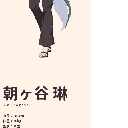
​朝ヶ谷 琳
Rin Asagaya
身長：181cm
​体重：76kg
型別
：女型