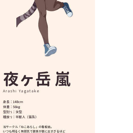
​夜ヶ岳 嵐
Arashi Yagatake
身長：148cm
​体重：56kg
型別
：女型
*1
種族
：半獣人（猫系）
*2
当サークル「ねこあらし」の看板娘。
いつも明るく無邪気で表情が表に出すぎるほど